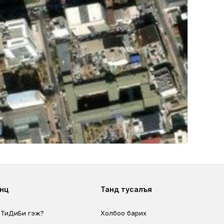
ter second
Footer fourth
өөц
Танд тусалъя
 ТиДиБи гэж?
Холбоо барих