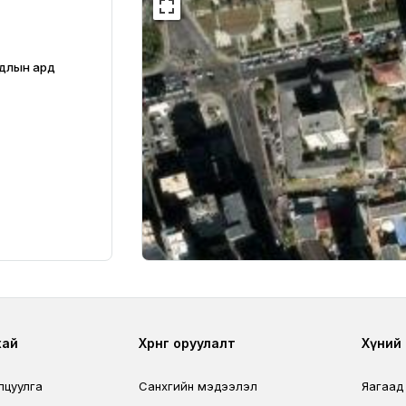
удлын ард
r
Footer third
Foo
хай
Хөрөнгө оруулалт
Хүний н
лцуулга
Санхүүгийн мэдээлэл
Яагаад