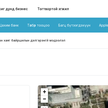
иг дунд бизнес
Тогтвортой хөгжил
Цахим банк
Төлбөр тооцоо
Багц бүтээгдэхүүн
Appl
н хаяг байршилын дэлгэрэнгүй мэдээлэл
+
−