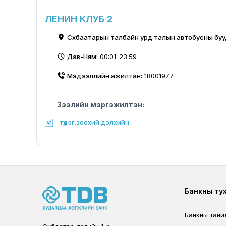
ЛЕНИН КЛУБ 2
Сүхбаатарын талбайн урд талын автобусны бу
Дав-Ням:
00:01-23:59
Мэдээллийн ажилтан:
18001977
Зээлийн мэргэжилтэн:
түүдэг.зөөхий.дэлхийн
Foote
Банкны ту
Банкны тани