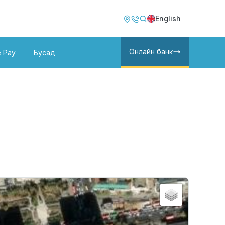
Image
Image
English
Онлайн банк
e Pay
Бусад