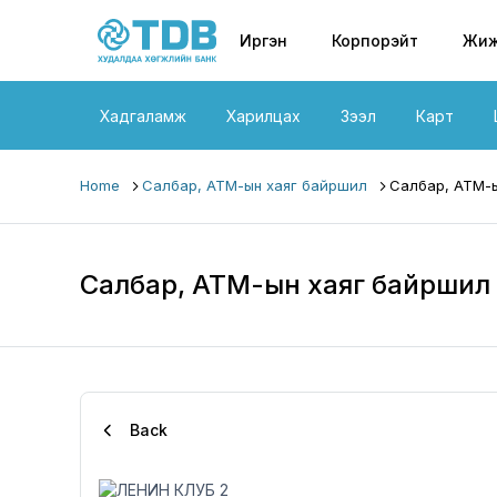
Primary nav
Skip to main content
Иргэн
Корпорэйт
Жиж
Хадгаламж
Харилцах
Зээл
Карт
Home
Салбар, АТМ-ын хаяг байршил
Салбар, АТМ-ы
Салбар, АТМ-ын хаяг байршил
Back