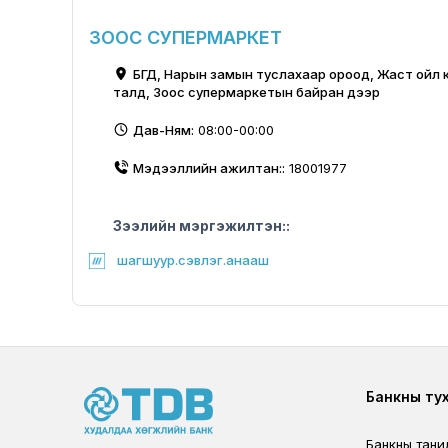
ЗООС СУПЕРМАРКЕТ
БГД, Нарын замын туслахаар ороод, Жаст ойл 
талд, Зоос супермаркетын байран дээр
Дав-Ням:
08:00-00:00
Мэдээллийн ажилтан::
18001977
Зээлийн мэргэжилтэн::
шагшуур.сэвлэг.анааш
Foote
Банкны ту
Банкны тани