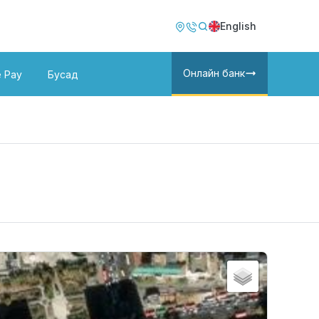
Image
Image
English
Онлайн банк
e Pay
Бусад