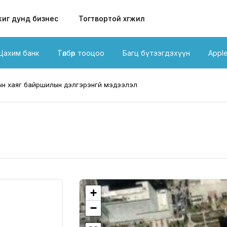
иг дунд бизнес
Тогтвортой хөгжил
Цахим банк
Төлбөр тооцоо
Багц бүтээгдэхүүн
Appl
н хаяг байршилын дэлгэрэнгүй мэдээлэл
+
−