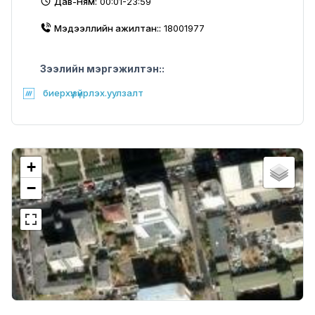
Дав-Ням:
00:01-23:59
Мэдээллийн ажилтан::
18001977
Зээлийн мэргэжилтэн::
биерхүү.зүйрлэх.уулзалт
+
−