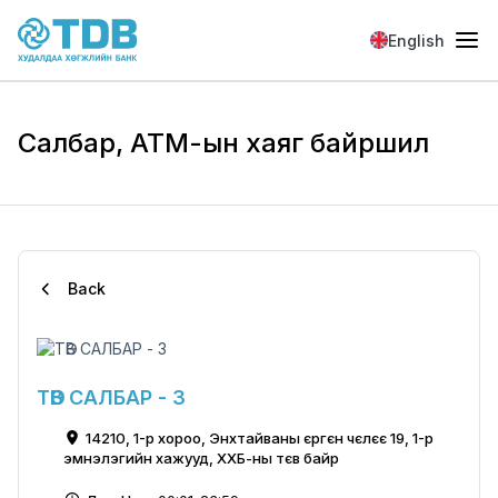
Skip to main content
English
Салбар, АТМ-ын хаяг байршил
Back
ТӨВ САЛБАР - 3
14210, 1-р хороо, Энхтайваны єргєн чєлєє 19, 1-р
эмнэлэгийн хажууд, ХХБ-ны тєв байр