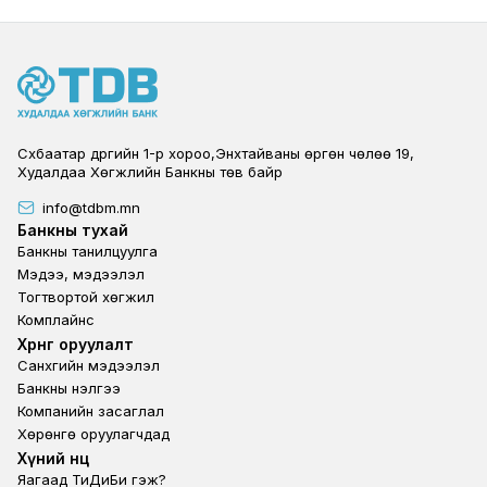
Сүхбаатар дүүргийн 1-р хороо,Энхтайваны өргөн чөлөө 19,
Худалдаа Хөгжлийн Банкны төв байр
info@tdbm.mn
Footer
Банкны тухай
Банкны танилцуулга
Мэдээ, мэдээлэл
Тогтвортой хөгжил
Комплайнс
Footer third
Хөрөнгө оруулалт
Санхүүгийн мэдээлэл
Банкны үнэлгээ
Компанийн засаглал
Хөрөнгө оруулагчдад
Footer second
Хүний нөөц
Яагаад ТиДиБи гэж?