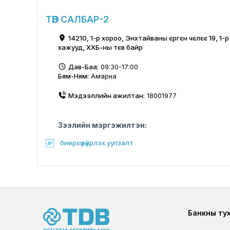
ТӨВ САЛБАР-2
14210, 1-р хороо, Энхтайваны єргєн чєлєє 19, 1
хажууд, ХХБ-ны тєв байр
Дав-Баа:
09:30-17:00
Бям-Ням:
Амарна
Мэдээллийн ажилтан:
18001977
Зээлийн мэргэжилтэн:
биерхүү.зүйрлэх.уулзалт
Foote
Банкны ту