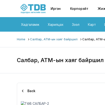
Primary nav
Skip to main content
Иргэн
Корпорэйт
Жиж
Хадгаламж
Харилцах
Зээл
Карт
Home
Салбар, АТМ-ын хаяг байршил
Салбар, АТМ-ы
Салбар, АТМ-ын хаяг байршил
Back