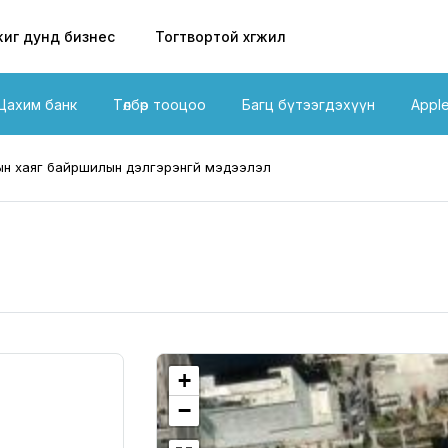
иг дунд бизнес
Тогтвортой хөгжил
Цахим банк
Төлбөр тооцоо
Багц бүтээгдэхүүн
Appl
н хаяг байршилын дэлгэрэнгүй мэдээлэл
+
−