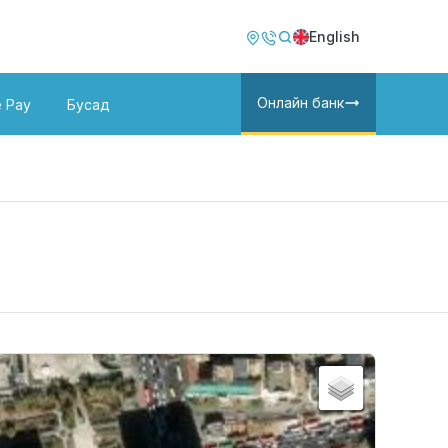
Image
Image
English
Онлайн банк
e Pay
Бусад