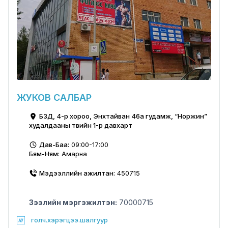
ЖУКОВ САЛБАР
БЗД, 4-р хороо, Энхтайван 46а гудамж, “Норжин”
худалдааны төвийн 1-р давхарт
Дав-Баа:
09:00-17:00
Бям-Ням:
Амарна
Мэдээллийн ажилтан:
450715
Зээлийн мэргэжилтэн:
70000715
голч.хэрэгцээ.шалгуур