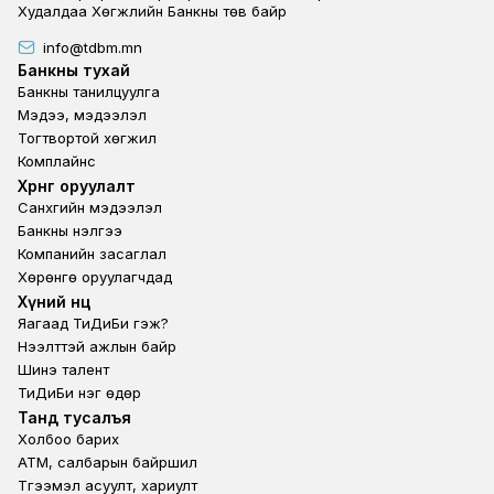
Худалдаа Хөгжлийн Банкны төв байр
info@tdbm.mn
Footer
Банкны тухай
Банкны танилцуулга
Мэдээ, мэдээлэл
Тогтвортой хөгжил
Комплайнс
Footer third
Хөрөнгө оруулалт
Санхүүгийн мэдээлэл
Банкны үнэлгээ
Компанийн засаглал
Хөрөнгө оруулагчдад
Footer second
Хүний нөөц
Яагаад ТиДиБи гэж?
Нээлттэй ажлын байр
Шинэ талент
ТиДиБи нэг өдөр
Footer fourth
Танд тусалъя
Холбоо барих
ATM, салбарын байршил
Түгээмэл асуулт, хариулт