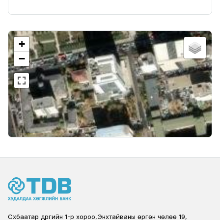
+
−
Сүхбаатар дүүргийн 1-р хороо,Энхтайваны өргөн чөлөө 19,