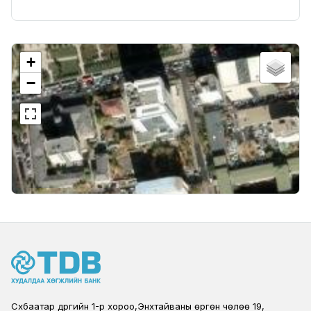
+
−
Сүхбаатар дүүргийн 1-р хороо,Энхтайваны өргөн чөлөө 19,