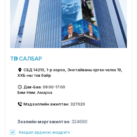
ТӨВ САЛБАР
СБД 14210, 1-р хороо, Энхтайваны єргєн чєлєє 19,
ХХБ-ны тєв байр
Дав-Баа:
09:00-17:00
Бям-Ням:
Амарна
Мэдээллийн ажилтан:
327020
Зээлийн мэргэжилтэн:
324690
бахдал.эрдэнэс.мэдрэгч