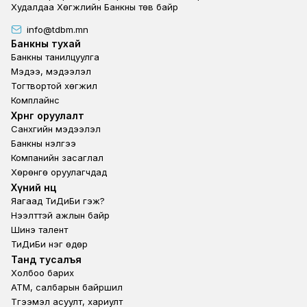
Худалдаа Хөгжлийн Банкны төв байр
info@tdbm.mn
Footer
Банкны тухай
Банкны танилцуулга
Мэдээ, мэдээлэл
Тогтвортой хөгжил
Комплайнс
Footer third
Хөрөнгө оруулалт
Санхүүгийн мэдээлэл
Банкны үнэлгээ
Компанийн засаглал
Хөрөнгө оруулагчдад
Footer second
Хүний нөөц
Яагаад ТиДиБи гэж?
Нээлттэй ажлын байр
Шинэ талент
ТиДиБи нэг өдөр
Footer fourth
Танд тусалъя
Холбоо барих
ATM, салбарын байршил
Түгээмэл асуулт, хариулт