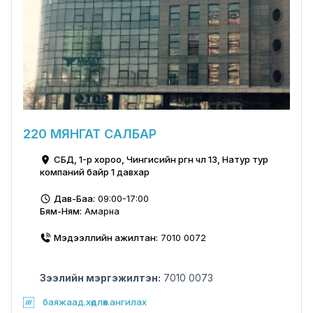
220 МЯНГАТ САЛБАР
СБД, 1-р хороо, Чингисийн өргөн чөлөө 13, Натур тур
компаний байр 1 давхар
Дав-Баа:
09:00-17:00
Бям-Ням:
Амарна
Мэдээллийн ажилтан:
7010 0072
Зээлийн мэргэжилтэн:
7010 0073
баяжаад.хөдлөх.ангилах