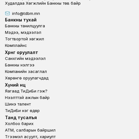
Худалдаа Хөгжлийн Банкны төв байр
info@tdbm.mn
Footer
Банкны тухай
Банкны танилцуулга
Мэдээ, мэдээлэл
Тогтвортой хөгжил
Комплайнс
Footer third
Хөрөнгө оруулалт
Санхүүгийн мэдээлэл
Банкны үнэлгээ
Компанийн засаглал
Хөрөнгө оруулагчдад
Footer second
Хүний нөөц
Яагаад ТиДиБи гэж?
Нээлттэй ажлын байр
Шинэ талент
ТиДиБи нэг өдөр
Footer fourth
Танд тусалъя
Холбоо барих
ATM, салбарын байршил
Түгээмэл асуулт, хариулт