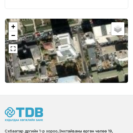
+
−
Сүхбаатар дүүргийн 1-р хороо,Энхтайваны өргөн чөлөө 19,