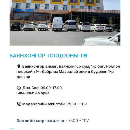
БАЯНХОНГОР ТООЦООНЫ ТӨВ
Баянхонгор аймаг, Баянхонгор сум, 1-р баг, Номгон
нисэхийн 1-т байрлах Мазаалай зочид буудлын 1-р
давхар
Дав-Баа:
09:00-17:00
Бям-Ням:
Амарна
Мэдээллийн ажилтан:
7509 - 1119
Зээлийн мэргэжилтэн:
7509 - 1117