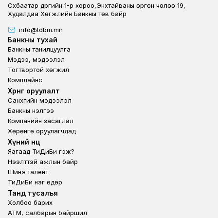
Сүхбаатар дүүргийн 1-р хороо,Энхтайваны өргөн чөлөө 19,
Худалдаа Хөгжлийн Банкны төв байр
info@tdbm.mn
Footer
Банкны тухай
Банкны танилцуулга
Мэдээ, мэдээлэл
Тогтвортой хөгжил
Комплайнс
Footer third
Хөрөнгө оруулалт
Санхүүгийн мэдээлэл
Банкны үнэлгээ
Компанийн засаглал
Хөрөнгө оруулагчдад
Footer second
Хүний нөөц
Яагаад ТиДиБи гэж?
Нээлттэй ажлын байр
Шинэ талент
ТиДиБи нэг өдөр
Footer fourth
Танд тусалъя
Холбоо барих
ATM, салбарын байршил