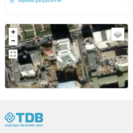
зорилоо.дэгдэх.итгэл
+
−