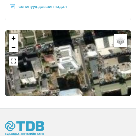
сонинууд.дэвшин.чадал
+
−