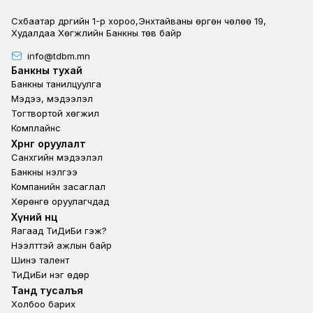
Сүхбаатар дүүргийн 1-р хороо,Энхтайваны өргөн чөлөө 19,
Худалдаа Хөгжлийн Банкны төв байр
info@tdbm.mn
Footer
Банкны тухай
Банкны танилцуулга
Мэдээ, мэдээлэл
Тогтвортой хөгжил
Комплайнс
Footer third
Хөрөнгө оруулалт
Санхүүгийн мэдээлэл
Банкны үнэлгээ
Компанийн засаглал
Хөрөнгө оруулагчдад
Footer second
Хүний нөөц
Яагаад ТиДиБи гэж?
Нээлттэй ажлын байр
Шинэ талент
ТиДиБи нэг өдөр
Footer fourth
Танд тусалъя
Холбоо барих