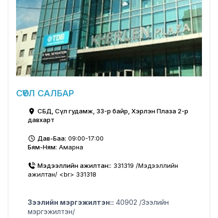
СӨҮЛ САЛБАР
СБД, Сөүл гудамж, 33-р байр, Хэрлэн Плаза 2-р
давхарт
Дав-Баа:
09:00-17:00
Бям-Ням:
Амарна
Мэдээллийн ажилтан::
331319 /Мэдээллийн
ажилтан/ <br> 331318
Зээлийн мэргэжилтэн::
40902 /Зээлийн
мэргэжилтэн/