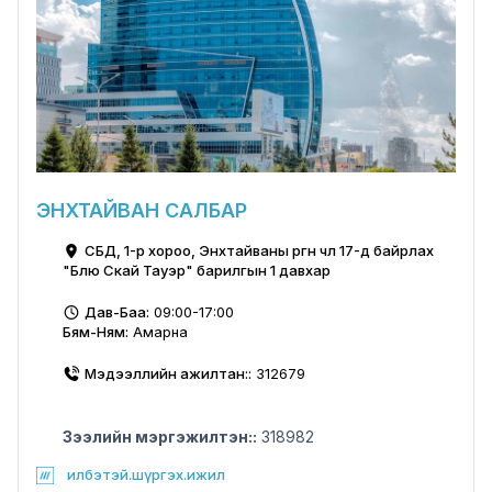
ЭНХТАЙВАН САЛБАР
СБД, 1-р хороо, Энхтайваны өргөн чөлөө 17-д байрлах
"Блю Скай Тауэр" барилгын 1 давхар
Дав-Баа:
09:00-17:00
Бям-Ням:
Амарна
Мэдээллийн ажилтан::
312679
Зээлийн мэргэжилтэн::
318982
илбэтэй.шүргэх.ижил