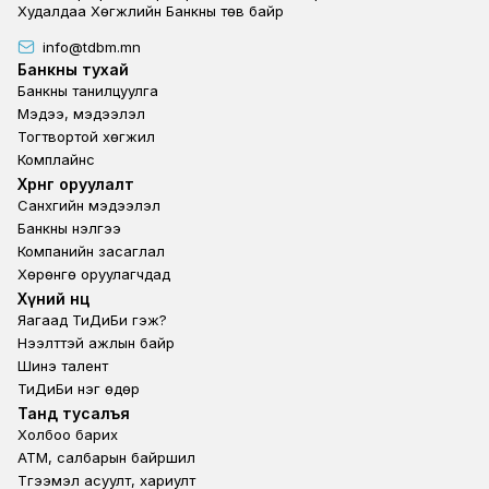
Худалдаа Хөгжлийн Банкны төв байр
info@tdbm.mn
Footer
Банкны тухай
Банкны танилцуулга
Мэдээ, мэдээлэл
Тогтвортой хөгжил
Комплайнс
Footer third
Хөрөнгө оруулалт
Санхүүгийн мэдээлэл
Банкны үнэлгээ
Компанийн засаглал
Хөрөнгө оруулагчдад
Footer second
Хүний нөөц
Яагаад ТиДиБи гэж?
Нээлттэй ажлын байр
Шинэ талент
ТиДиБи нэг өдөр
Footer fourth
Танд тусалъя
Холбоо барих
ATM, салбарын байршил
Түгээмэл асуулт, хариулт