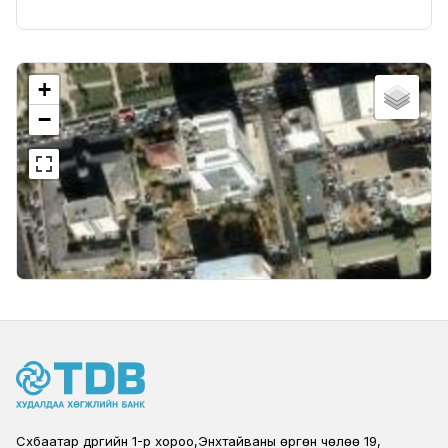
+
−
Сүхбаатар дүүргийн 1-р хороо,Энхтайваны өргөн чөлөө 19,