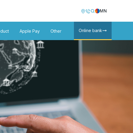
Image
Image
MN
Online bank
oduct
Apple Pay
Other