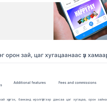
ээг орон зай, цаг хугацаанаас үл хам
Additional features
Fees and commissions
es
урхай хүргэх, банканд ирэлгүйгээр дансаа цаг хугацаа, орон з