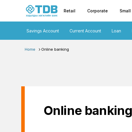
Primary nav
Skip to main content
Retail
Corporate
Small
Savings Account
Current Account
Loan
Home
Online banking
Online bankin