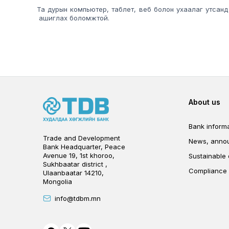
Та дурын компьютер, таблет, веб болон ухаалаг утсанд
ашиглах боломжтой.
Foot
About us
Bank informa
Trade and Development
News, anno
Bank Headquarter, Peace
Avenue 19, 1st khoroo,
Sustainable
Sukhbaatar district ,
Compliance
Ulaanbaatar 14210,
Mongolia
info@tdbm.mn