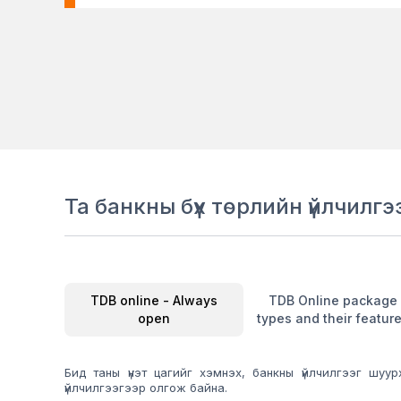
Та банкны бүх төрлийн үйлчилг
TDB online - Always
TDB Online package
open
types and their featur
Бид таны үнэт цагийг хэмнэх, банкны үйлчилгээг шу
үйлчилгээгээр олгож байна.