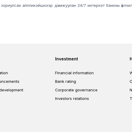
 зориулсан аппликэйшнээр дамжуулан 24/7 интернэт банкны үйлчилгэ
er
Footer third
Investment
tion
Financial information
W
uncements
Bank rating
O
 development
Corporate governance
N
Investors relations
T