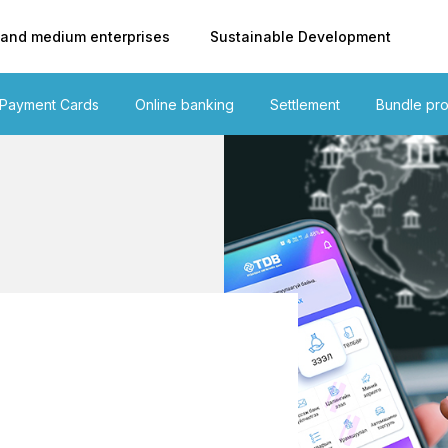
 and medium enterprises
Sustainable Development
Payment Cards
Online banking
Settlement
Bundle pr
g