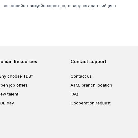
эг өөрийн санхүүгийн хэрэгцээ, шаардлагадаа нийцүүлэн
Footer second
Footer fourth
Human Resources
Contact support
hy choose TDB?
Contact us
pen job offers
ATM, branch location
ew talent
FAQ
DB day
Cooperation request