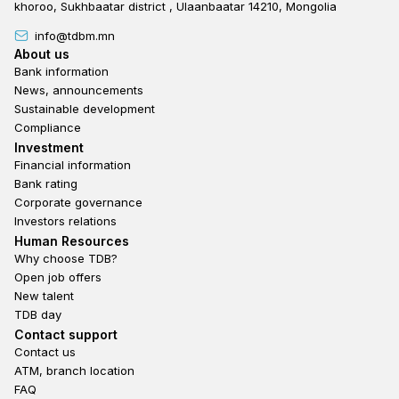
khoroo, Sukhbaatar district , Ulaanbaatar 14210, Mongolia
info@tdbm.mn
Footer
About us
Bank information
News, announcements
Sustainable development
Compliance
Footer third
Investment
Financial information
Bank rating
Corporate governance
Investors relations
Footer second
Human Resources
Why choose TDB?
Open job offers
New talent
TDB day
Footer fourth
Contact support
Contact us
ATM, branch location
FAQ