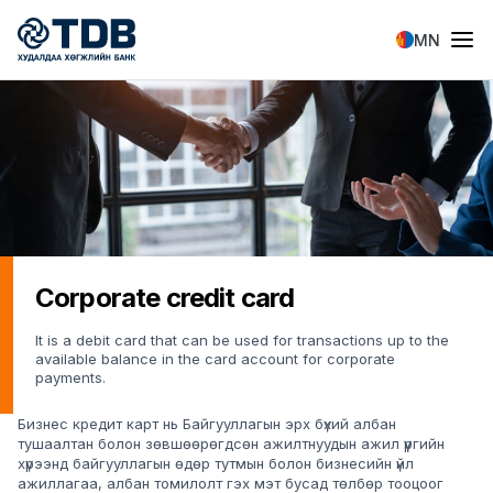
Skip to main content
MN
Corporate credit card
It is a debit card that can be used for transactions up to the
available balance in the card account for corporate
payments.
Бизнес кредит карт нь Байгууллагын эрх бүхий албан
тушаалтан болон зөвшөөрөгдсөн ажилтнуудын ажил үүргийн
хүрээнд байгууллагын өдөр тутмын болон бизнесийн үйл
ажиллагаа, албан томилолт гэх мэт бусад төлбөр тооцоог