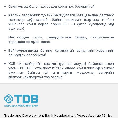
Олон улсад болон дотоодод хэрэглэх боломжтой
Картын төлбөрийг тухайн байгууллага хугацаандаа багтааж
төлснөөр хүүгүй зээлийг байнга ашиглах (картаар төлбөр
хийснээс хойш дараа сарын 15 – н хүртэл хугацаанд хүүгүй
ашиглах)
Илүү зардал гаргах шаардлагагүй бөгөөд байгууллагын
хэрэгцээгээ бүрэн хянах
Байгууллагынхаа богино хугацаатай эргэлтийн хөрөнгийг
санхүүжүүлэх боломжтой
ХХБ нь төлбөрийн картын нууцлал аюулгүй байдлын олон
улсын PCI-DSS стандартыг 2017 оноос хойш жил бүр хангаж
ажиллаж байгаа тул таны картын мэдээлэл, санхүүгийн
гүйлгээг найдвартай хамгаална
Trade and Development Bank Headquarter, Peace Avenue 19, 1st