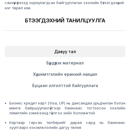
санхүүжүүлэхэд зориулагдсан байгууллагын зээлийн бүтээгдэхүүний
нэг төрөл юм.
БҮТЭЭГДЭХҮҮНИЙ ТАНИЛЦУУЛГА
Давуу тал
Бүрдүүлэх материал
Хүү шимтгэлийн ерөнхий нөхцөл
Буцаан олголттой байгууллага
Бизнес кредит карт (Visa, UP) нь дансандаа урьдчилан бэлэн
мөнгө байршуулахгүйгээр банкнаас тогтоосон зээлийн
лимитийн хэмжээнд гүйлгээ хийх боломжтой
Картаар гарсан төлбөрийг дараа сард нь банкнаас
хуулгаарх нэхэмжлэлийн дагуу төлнө