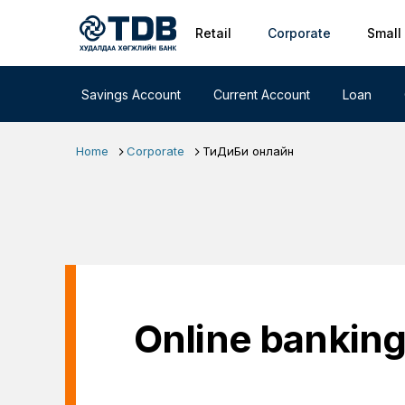
Primary nav
Skip to main content
Retail
Corporate
Small
Savings Account
Current Account
Loan
Home
Corporate
ТиДиБи онлайн
Online bankin