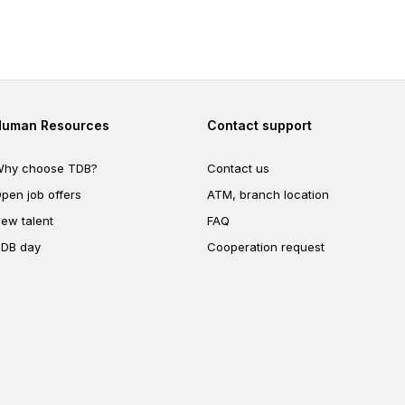
Footer second
Footer fourth
Human Resources
Contact support
hy choose TDB?
Contact us
pen job offers
ATM, branch location
ew talent
FAQ
DB day
Cooperation request