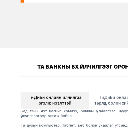
ТА БАНКНЫ БҮХ ҮЙЛЧИЛГЭЭГ ОР
ТиДиБи онлайн үйлчилгээ
ТиДиБи онла
үргэлж нээлттэй
төрлүүд болон хий
Бид таны үнэт цагийг хэмнэх, банкны үйлчилгээг шу
үйлчилгээгээр олгож байна.
Та дурын компьютер, таблет, веб болон ухаалаг утсанд