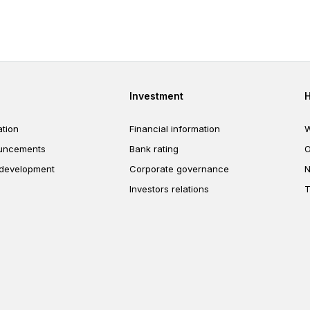
er
Footer third
Investment
tion
Financial information
W
uncements
Bank rating
O
 development
Corporate governance
N
Investors relations
T