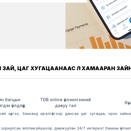
ОН ЗАЙ, ЦАГ ХУГАЦААНААС ҮЛ ХАМААРАН З
йн багцын
TDB online үйлчилгээний
Хүү
гдэх үйлдлүүд
давуу тал
урхай хүргэх, банканд ирэлгүйгээр дансаа цаг хугацаа, орон з
 зориулсан аппликэйшнээр дамжуулан 24/7 интернэт банкны үйлчилгэ