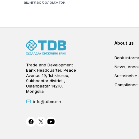
ашиглах боломжтой.
Foot
About us
Bank informa
Trade and Development
News, anno
Bank Headquarter, Peace
Avenue 19, 1st khoroo,
Sustainable
Sukhbaatar district ,
Compliance
Ulaanbaatar 14210,
Mongolia
info@tdbm.mn