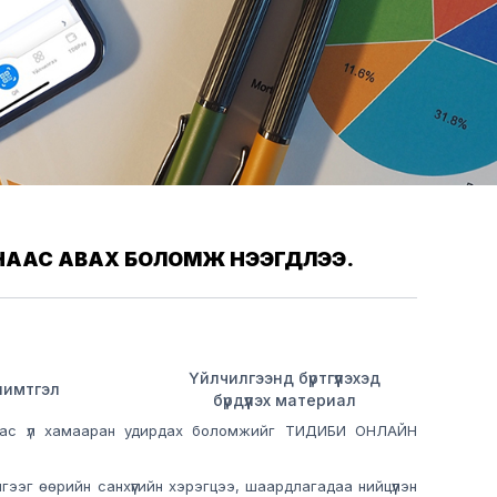
АЙНААС АВАХ БОЛОМЖ НЭЭГДЛЭЭ.
Үйлчилгээнд бүртгүүлэхэд
 шимтгэл
бүрдүүлэх материал
айнаас үл хамааран удирдах боломжийг ТИДИБИ ОНЛАЙН
эг өөрийн санхүүгийн хэрэгцээ, шаардлагадаа нийцүүлэн