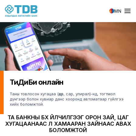
Skip to main content
MN
ТиДиБи онлайн
Таны товлосон хугацаа (өдөр, сар, улирал)-нд, тогтмол
дүнгээр болон хувиар данс хооронд автоматаар гүйлгээ
хийх боломжтой.
ТА БАНКНЫ БҮХ ҮЙЛЧИЛГЭЭГ ОРОН ЗАЙ, ЦАГ
ХУГАЦААНААС ҮЛ ХАМААРАН ЗАЙНААС АВАХ
БОЛОМЖТОЙ