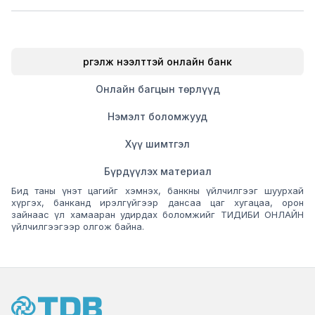
Үргэлж нээлттэй онлайн банк
Онлайн багцын төрлүүд
Нэмэлт боломжууд
Хүү шимтгэл
Бүрдүүлэх материал
Бид таны үнэт цагийг хэмнэх, банкны үйлчилгээг шуурхай
хүргэх, банканд ирэлгүйгээр дансаа цаг хугацаа, орон
зайнаас үл хамааран удирдах боломжийг ТИДИБИ ОНЛАЙН
үйлчилгээгээр олгож байна.