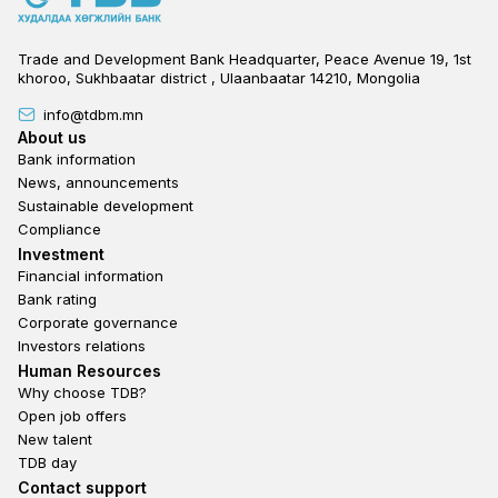
Trade and Development Bank Headquarter, Peace Avenue 19, 1st
khoroo, Sukhbaatar district , Ulaanbaatar 14210, Mongolia
info@tdbm.mn
Footer
About us
Bank information
News, announcements
Sustainable development
Compliance
Footer third
Investment
Financial information
Bank rating
Corporate governance
Investors relations
Footer second
Human Resources
Why choose TDB?
Open job offers
New talent
TDB day
Footer fourth
Contact support