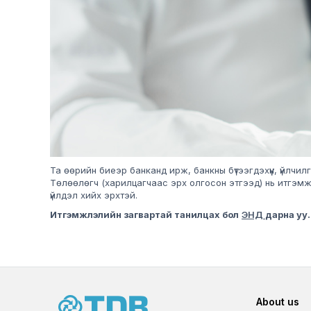
Та өөрийн биеэр банканд ирж, банкны бүтээгдэхүүн, үйлч
Төлөөлөгч (харилцагчаас эрх олгосон этгээд) нь итгэмжл
үйлдэл хийх эрхтэй.
Итгэмжлэлийн загвартай танилцах бол
ЭНД
дарна уу.
Foot
About us