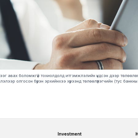
илгээг авах боломжгүй тохиолдолд итгэмжлэлийн үндсэн дээр төлөөл
элээр олгосон бүрэн эрхийнхээ хүрээнд төлөөлүүлэгчийн (тус банкн
er
Footer third
Investment