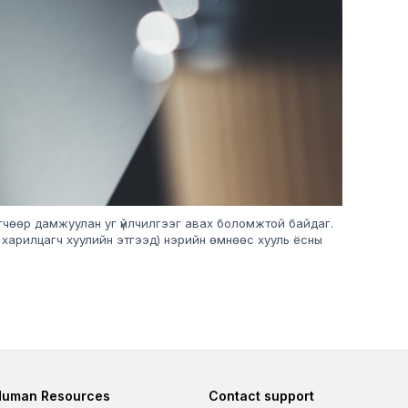
өгчөөр дамжуулан уг үйлчилгээг авах боломжтой байдаг.
ы харилцагч хуулийн этгээд) нэрийн өмнөөс хууль ёсны
Footer second
Footer fourth
Human Resources
Contact support