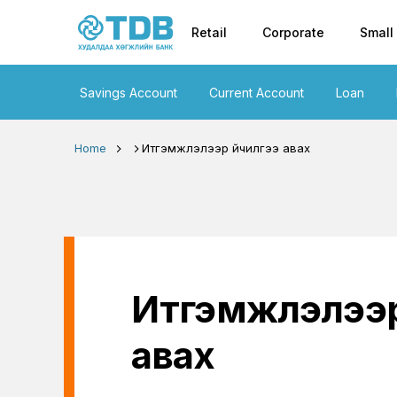
Primary nav
Skip to main content
Retail
Corporate
Small
Savings Account
Current Account
Loan
Home
Итгэмжлэлээр үйчилгээ авах
Итгэмжлэлээр
авах