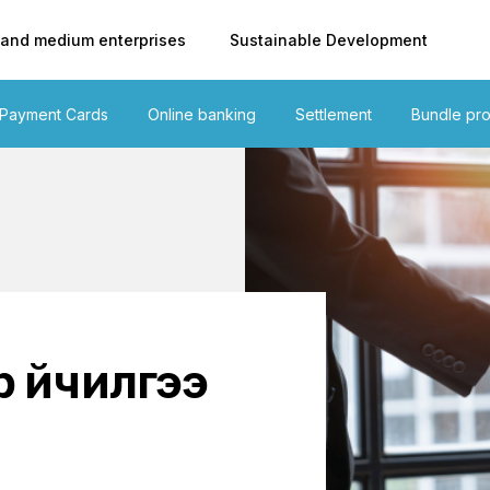
 and medium enterprises
Sustainable Development
Payment Cards
Online banking
Settlement
Bundle pr
 үйчилгээ