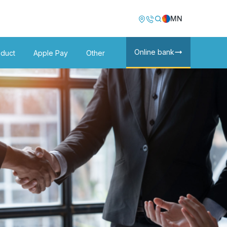
Image
Image
MN
Online bank
oduct
Apple Pay
Other